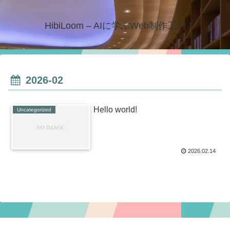
HibiLoom – AIに学ぶWeb制作工房
2026-02
Hello world!
Uncategorized
2026.02.14